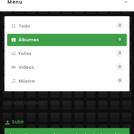
Menu
0
Todo
0
Álbumes
0
Fotos
0
Vídeos
0
Música
LISTA DE ÁLBUMES
Subir