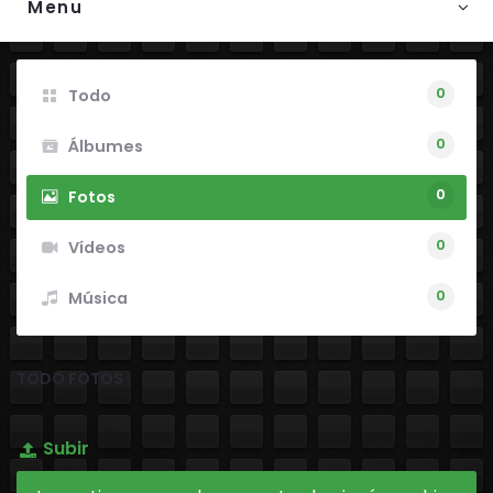
Menu
0
Todo
0
Álbumes
0
Fotos
0
Vídeos
0
Música
TODO FOTOS
Subir