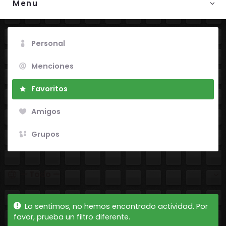
Menu
Personal
Menciones
Favoritos
Amigos
Grupos
Mostrar:
Lo sentimos, no hemos encontrado actividad. Por
favor, prueba un filtro diferente.