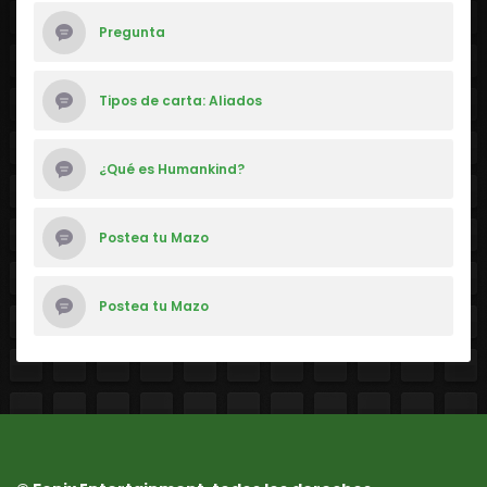
Pregunta
Tipos de carta: Aliados
¿Qué es Humankind?
Postea tu Mazo
Postea tu Mazo