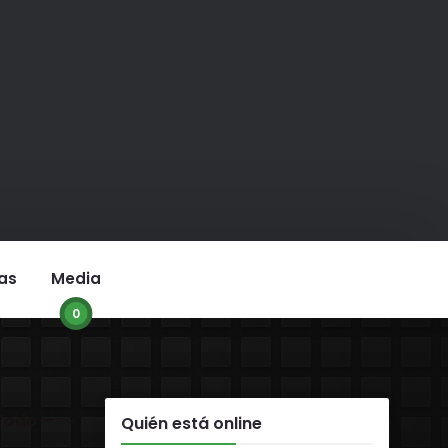
as
Media
0
r:
Quién está online