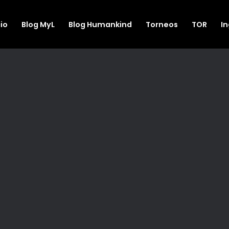
cio
Blog MyL
Blog Humankind
Torneos
TOR
I