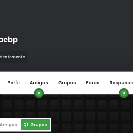
naebp
ecientemente
Perfil
Amigos
Grupos
Foros
Respuest
0
0
Mostra
Amigos
Grupos