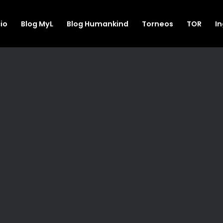
cio
Blog MyL
Blog Humankind
Torneos
TOR
I