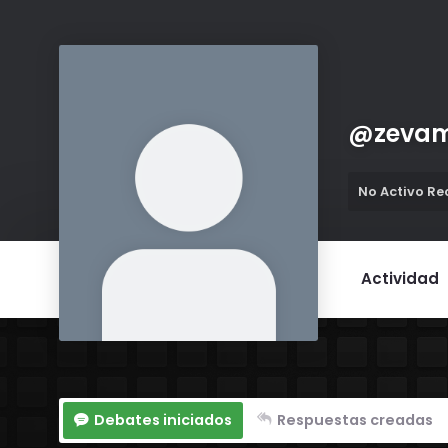
@
zevam
No Activo R
Actividad
Debates iniciados
Respuestas creadas