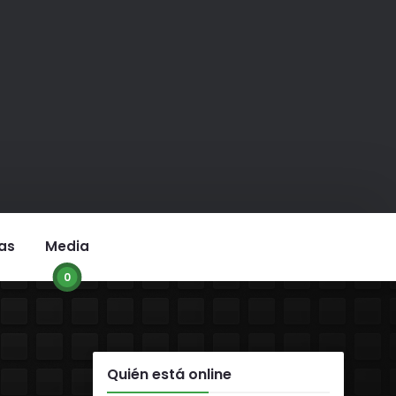
as
Media
0
Quién está online