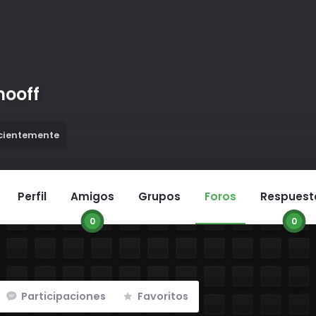
ooff
ecientemente
Perfil
Amigos
Grupos
Foros
Respuest
0
0
Participaciones
Favoritos