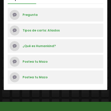
Pregunta
Tipos de carta: Aliados
¿Qué es Humankind?
Postea tu Mazo
Postea tu Mazo