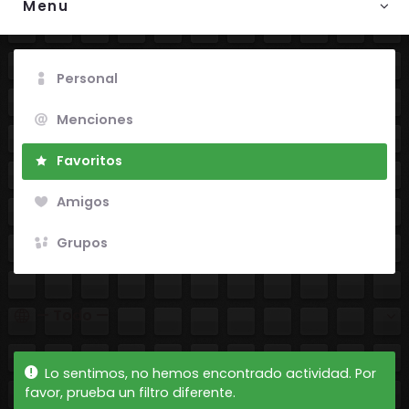
Menu
Personal
Menciones
Favoritos
Amigos
Grupos
Mostrar:
Lo sentimos, no hemos encontrado actividad. Por
favor, prueba un filtro diferente.