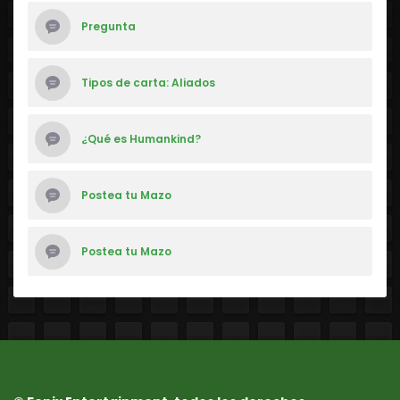
Pregunta
Tipos de carta: Aliados
¿Qué es Humankind?
Postea tu Mazo
Postea tu Mazo