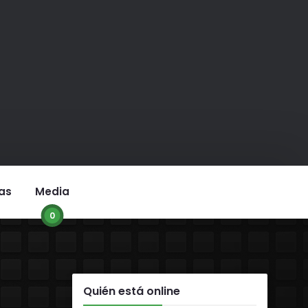
as
Media
0
Quién está online