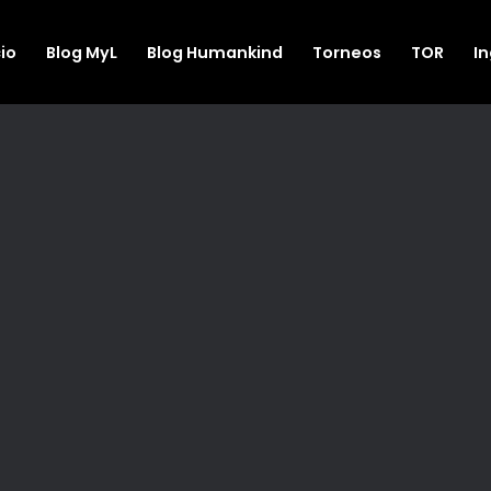
cio
Blog MyL
Blog Humankind
Torneos
TOR
I