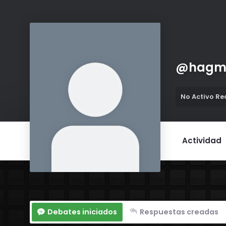
@
hagm
No Activo R
Actividad
Debates iniciados
Respuestas creadas