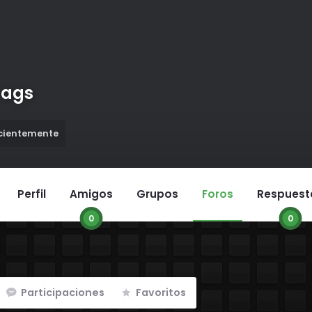
ags
ecientemente
Perfil
Amigos
Grupos
Foros
Respuest
0
0
Participaciones
Favoritos