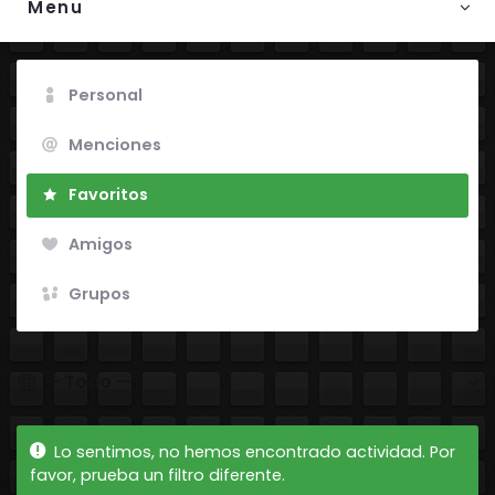
Menu
Personal
Menciones
Favoritos
Amigos
Grupos
Mostrar:
Lo sentimos, no hemos encontrado actividad. Por
favor, prueba un filtro diferente.