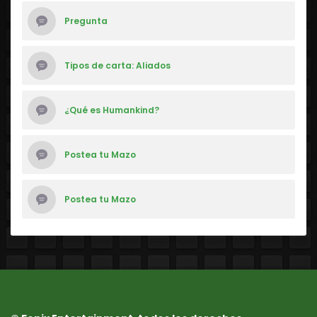
Pregunta
Tipos de carta: Aliados
¿Qué es Humankind?
Postea tu Mazo
Postea tu Mazo