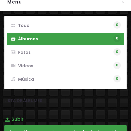
Menu
0
Todo
0
Álbumes
0
Fotos
0
Vídeos
0
Música
LISTA DE ÁLBUMES
Subir