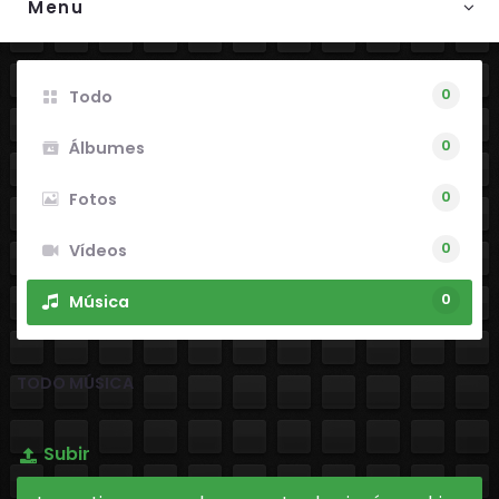
Menu
0
Todo
0
Álbumes
0
Fotos
0
Vídeos
0
Música
TODO MÚSICA
Subir