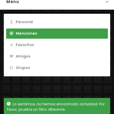
Menu
Personal
Menciones
Favoritos
Amigos
Grupos
Mostrar:
Lo sentimos, no hemos encontrado actividad. Por
favor, prueba un filtro diferente.