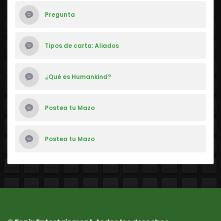
Pregunta
Tipos de carta: Aliados
¿Qué es Humankind?
Postea tu Mazo
Postea tu Mazo